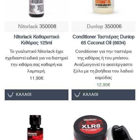
Nitorlack
350008
Dunlop
350006
Παράδοση σε 4-10 ημέρες
Nitorlack Καθαριστικό
Conditioner Ταστιέρας Dunlop
Κιθάρας 125ml
65 Coconut Oil (6634)
Το γυαλιστικό Nitorlack έχει
Conditioner για την ταστιέρα
σχεδιαστεί ειδικά για να διατηρεί
της κιθάρας ή του μπάσου.
την κιθάρα σας καθαρή και
Αναζωογονεί το ακατέργαστο
λαμπερή.
ξύλο με τη βοήθεια του λαδιού
καρύδας
11,90€
12,90€
ΚΑΛΆΘΙ
ΚΑΛΆΘΙ