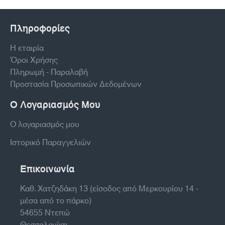
Πληροφορίες
Η εταιρία
Όροι Χρήσης
Πληρωμή - Παραλαβή
Προστασία Προσωπικών Δεδομένων
Ο Λογαριασμός Μου
Ο λογαριασμός μου
Ιστορικό Παραγγελιών
Επικοινωνία
Καθ. Χατζηδάκη 13 (είσοδος από Μερκουρίου 14 -
μέσα από το πάρκο)
54655 Ντεπώ
Θεσσαλονίκη