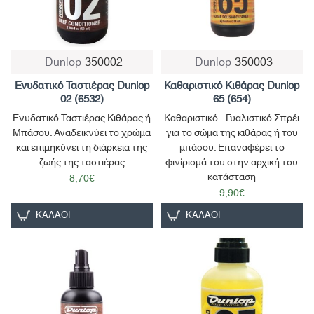
Dunlop
350002
Dunlop
350003
Ενυδατικό Ταστιέρας Dunlop
Καθαριστικό Κιθάρας Dunlop
02 (6532)
65 (654)
Ενυδατικό Ταστιέρας Κιθάρας ή
Καθαριστικό - Γυαλιστικό Σπρέι
Μπάσου. Αναδεικνύει το χρώμα
για το σώμα της κιθάρας ή του
και επιμηκύνει τη διάρκεια της
μπάσου. Επαναφέρει το
ζωής της ταστιέρας
φινίρισμά του στην αρχική του
κατάσταση
8,70€
9,90€
ΚΑΛΆΘΙ
ΚΑΛΆΘΙ