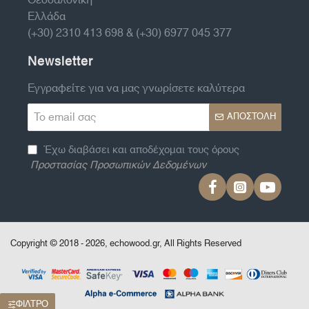
Ελλάδα
(+30) 2310 413 698 & (+30) 6977 045 377
Newsletter
Εγγραφείτε για να μας γνωρίσετε καλύτερα
Το
ΑΠΟΣΤΟΛΉ
email
σας
Έχω διαβάσει και αποδέχομαι τους όρους
Προστασίας Προσωπικών Δεδομένων
Copyright © 2018 - 2026, echowood.gr, All Rights Reserved
ΦΊΛΤΡΟ