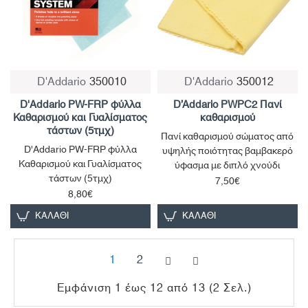
New
D'Addario
350010
D'Addario
350012
D'Addario PW-FRP φύλλα
D’Addario PWPC2 Πανί
Καθαρισμού και Γυαλίσματος
καθαρισμού
τάστων (5τμχ)
Πανί καθαρισμού σώματος από
D'Addario PW-FRP φύλλα
υψηλής ποιότητας βαμβακερό
Καθαρισμού και Γυαλίσματος
ύφασμα με διπλό χνούδι
τάστων (5τμχ)
7,50€
8,80€
ΚΑΛΆΘΙ
ΚΑΛΆΘΙ
1
2
Εμφάνιση 1 έως 12 από 13 (2 Σελ.)