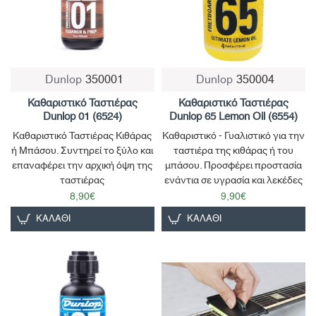
Dunlop
350001
Dunlop
350004
Καθαριστικό Ταστιέρας
Καθαριστικό Ταστιέρας
Dunlop 01 (6524)
Dunlop 65 Lemon Oil (6554)
Καθαριστικό Ταστιέρας Κιθάρας
Καθαριστικό - Γυαλιστικό για την
ή Μπάσου. Συντηρεί το ξύλο και
ταστιέρα της κιθάρας ή του
επαναφέρει την αρχική όψη της
μπάσου. Προσφέρει προστασία
ταστιέρας
ενάντια σε υγρασία και λεκέδες
8,90€
9,90€
ΚΑΛΆΘΙ
ΚΑΛΆΘΙ