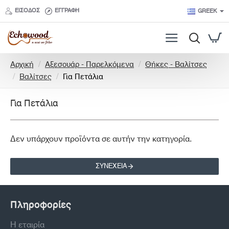
ΕΊΣΟΔΟΣ
ΕΓΓΡΑΦΉ
GREEK
h
Αρχική
Αξεσουάρ - Παρελκόμενα
Θήκες - Βαλίτσες
o
Βαλίτσες
Για Πετάλια
m
e
Για Πετάλια
Δεν υπάρχουν προϊόντα σε αυτήν την κατηγορία.
ΣΥΝΈΧΕΙΑ
Πληροφορίες
Η εταιρία