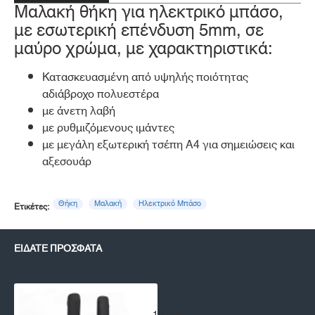
Μαλακή θήκη για ηλεκτρικό μπάσο,
με εσωτερική επένδυση 5mm, σε
μαύρο χρώμα, με χαρακτηριστικά:
Κατασκευασμένη από υψηλής ποιότητας
αδιάβροχο πολυεστέρα
με άνετη λαβή
με ρυθμιζόμενους ιμάντες
με μεγάλη εξωτερική τσέπη A4 για σημειώσεις και
αξεσουάρ
Θήκη
Μαλακή
Ηλεκτρικό Μπάσο
Ετικέτες:
ΕΊΔΑΤΕ ΠΡΌΣΦΑΤΑ
Θήκη Ηλεκτρικού Μπάσου DizzyTun
18,00€