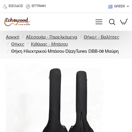
ΕΊΣΟΔΟΣ
ΕΓΓΡΑΦΉ
GREEK
h
Αρχική
Αξεσουάρ - Παρελκόμενα
Θήκες - Βαλίτσες
o
Θήκες
Κιθάρας - Μπάσου
m
Θήκη Ηλεκτρικού Μπάσου DizzyTunes DBB-08 Μαύρη
e