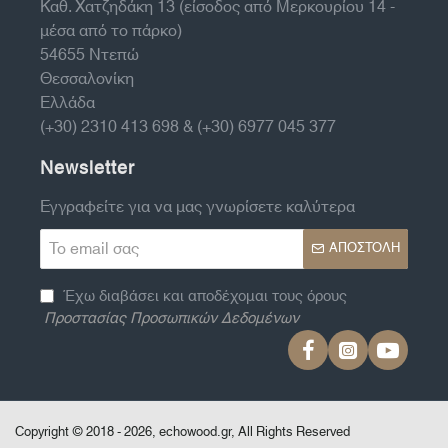
Καθ. Χατζηδάκη 13 (είσοδος από Μερκουρίου 14 -
μέσα από το πάρκο)
54655 Ντεπώ
Θεσσαλονίκη
Ελλάδα
(+30) 2310 413 698 & (+30) 6977 045 377
Newsletter
Εγγραφείτε για να μας γνωρίσετε καλύτερα
Το
ΑΠΟΣΤΟΛΉ
email
σας
Έχω διαβάσει και αποδέχομαι τους όρους
Προστασίας Προσωπικών Δεδομένων
Copyright © 2018 - 2026, echowood.gr, All Rights Reserved