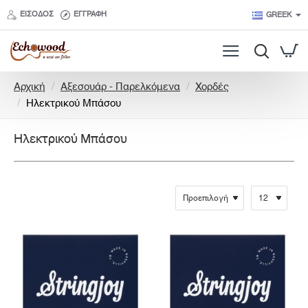
ΕΊΣΟΔΟΣ
ΕΓΓΡΑΦΉ
GREEK
h
Αρχική
Αξεσουάρ - Παρελκόμενα
Χορδές
o
Ηλεκτρικού Μπάσου
m
e
Ηλεκτρικού Μπάσου