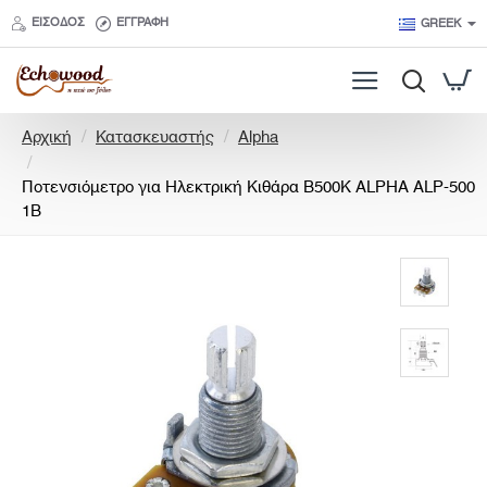
ΕΊΣΟΔΟΣ
ΕΓΓΡΑΦΉ
GREEK
h
Αρχική
Κατασκευαστής
Alpha
o
m
Ποτενσιόμετρο για Ηλεκτρική Κιθάρα B500K ALPHA ALP-500
e
1B