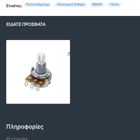
Ποτενσιόμετρο
Ηλεκτρική Κιθάρα
B500K
10mm
Ετικέτες:
ΕΊΔΑΤΕ ΠΡΌΣΦΑΤΑ
Ποτενσιόμετρο για Ηλεκτρική Κιθά
2,20€
Πληροφορίες
Η εταιρία