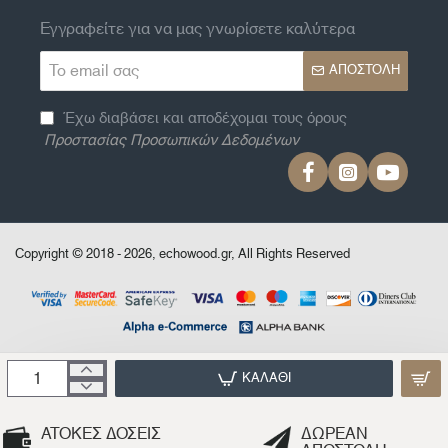
Εγγραφείτε για να μας γνωρίσετε καλύτερα
Το
ΑΠΟΣΤΟΛΉ
email
σας
Έχω διαβάσει και αποδέχομαι τους όρους
Προστασίας Προσωπικών Δεδομένων
Copyright © 2018 - 2026, echowood.gr, All Rights Reserved
ΚΑΛΆΘΙ
ΑΤΟΚΕΣ ΔΟΣΕΙΣ
ΔΩΡΕΑΝ