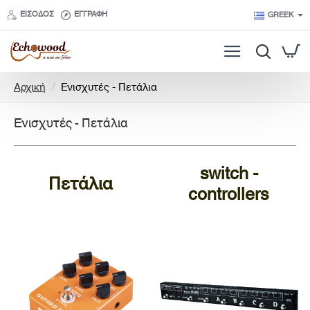
ΕΊΣΟΔΟΣ
ΕΓΓΡΑΦΉ
GREEK
h
Αρχική
Ενισχυτές - Πετάλια
o
m
Ενισχυτές - Πετάλια
e
switch -
Πετάλια
controllers