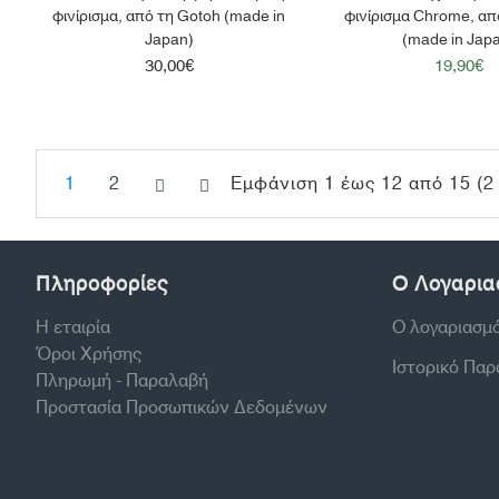
φινίρισμα, από τη Gotoh (made in
φινίρισμα Chrome, απ
Japan)
(made in Jap
30,00€
19,90€
1
2
Εμφάνιση 1 έως 12 από 15 (2 
Πληροφορίες
Ο Λογαρια
Η εταιρία
Ο λογαριασμ
Όροι Χρήσης
Ιστορικό Πα
Πληρωμή - Παραλαβή
Προστασία Προσωπικών Δεδομένων