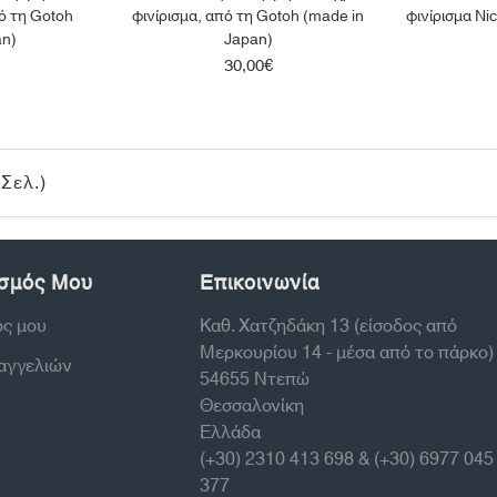
ό τη Gotoh
φινίρισμα, από τη Gotoh (made in
φινίρισμα Ni
an)
Japan)
30,00€
Σελ.)
σμός Μου
Επικοινωνία
ός μου
Καθ. Χατζηδάκη 13 (είσοδος από
Μερκουρίου 14 - μέσα από το πάρκο)
ραγγελιών
54655 Ντεπώ
Θεσσαλονίκη
Ελλάδα
(+30) 2310 413 698 & (+30) 6977 045
377