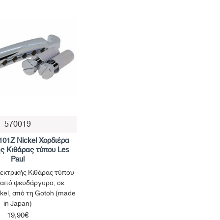
570019
01Z Nickel Χορδιέρα
ς Κιθάρας τύπου Les
Paul
εκτρικής Κιθάρας τύπου
, από ψευδάργυρο, σε
ckel, από τη Gotoh (made
in Japan)
19,90€