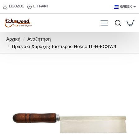
ΕΊΣΟΔΟΣ
ΕΓΓΡΑΦΉ
GREEK
h
Αρχική
Αναζήτηση
o
Πριονάκι Χάραξης Ταστιέρας Hosco TL-H-FCSW3
m
e