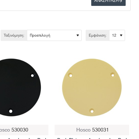
ΑΝΑΖΉΤΗΣΗ
Ταξινόμηση:
Εμφάνιση:
osco
530030
Hosco
530031