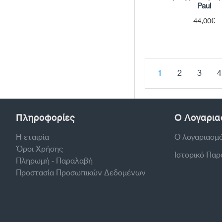
Paul
44,00€
1
2
3
4
Πληροφορίες
Ο Λογαρια
Η εταιρία
Ο λογαριασμ
Όροι Χρήσης
Ιστορικό Πα
Πληρωμή - Παραλαβή
Προστασία Προσωπικών Δεδομένων