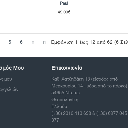
Paul
49,00€
5
6
Εμφάνιση 1 έως 12 από 62 (6 Σελ
σμός Μου
Επικοινωνία
ός μου
Καθ. Χατζηδάκη 13 (είσοδος από
Μερκουρίου 14 - μέσα από το πάρκο)
ραγγελιών
54655 Ντεπώ
Θεσσαλονίκη
Ελλάδα
(+30) 2310 413 698 & (+30) 6977 045
377