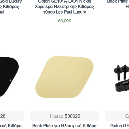
old Luxury
Gotoh GE101A-LX01 Nickel
Back Plate
ς Κιθάρας
Χορδιέρα Ηλεκτρικής Κιθάρας
H
ul
τύπου Les Paul Luxury
65,00€
028
Hosco
530029
G
ρική Κιθάρα
Back Plate για Ηλεκτρική Κιθάρα
Gotoh GE