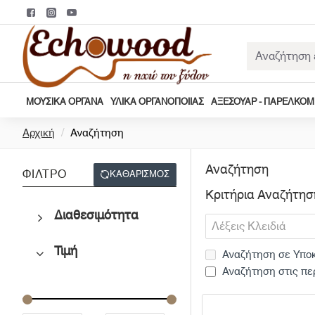
Αναζήτηση
εδώ...
ΜΟΥΣΙΚΆ ΌΡΓΑΝΑ
ΥΛΙΚΆ ΟΡΓΑΝΟΠΟΙΊΑΣ
ΑΞΕΣΟΥΆΡ - ΠΑΡΕΛΚΌ
h
Αρχική
Αναζήτηση
o
m
Αναζήτηση
ΦΊΛΤΡΟ
ΚΑΘΑΡΊΣΜΟΣ
e
Κριτήρια Αναζήτησ
Διαθεσιμότητα
Τιμή
Αναζήτηση σε Υποκ
Αναζήτηση στις πε