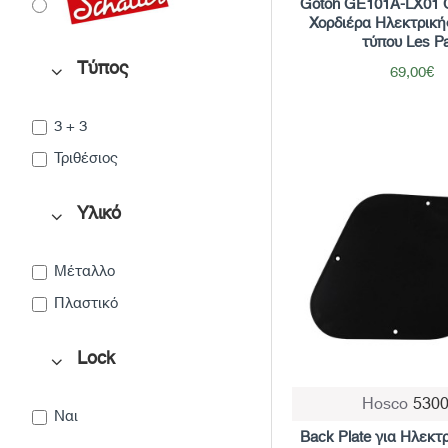
Gotoh GE101A-LX01 G
Χορδιέρα Ηλεκτρική
τύπου Les Pa
Τύπος
69,00€
3 + 3
Τριθέσιος
Υλικό
Μέταλλο
Πλαστικό
Lock
Hosco
530
Ναι
Back Plate για Ηλεκτ