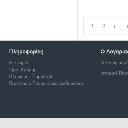
1
2
Πληροφορίες
Ο Λογαρια
Η εταιρία
Ο λογαριασμ
Όροι Χρήσης
Ιστορικό Πα
Πληρωμή - Παραλαβή
Προστασία Προσωπικών Δεδομένων