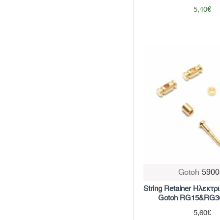
5,40€
Gotoh
5900
String Retainer Ηλεκτρ
Gotoh RG15&RG3
5,60€