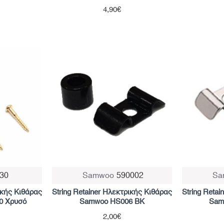
4,90€
30
Samwoo
590002
Sa
ικής Κιθάρας
String Retainer Ηλεκτρικής Κιθάρας
String Reta
0 Χρυσό
Samwoo HS006 BK
Sam
2,00€