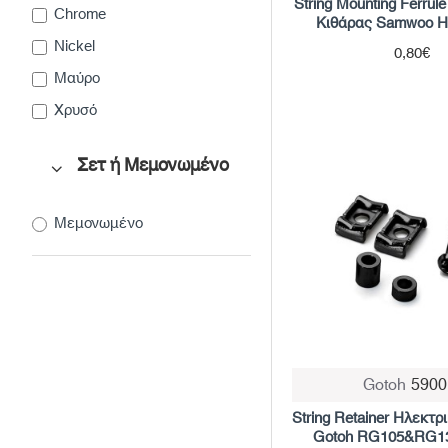
String Mounting Ferrul
Chrome
Κιθάρας Samwoo 
Nickel
0,80€
Μαύρο
Χρυσό
Σετ ή Μεμονωμένο
Μεμονωμένο
Gotoh
5900
String Retainer Ηλεκτρ
Gotoh RG105&RG1