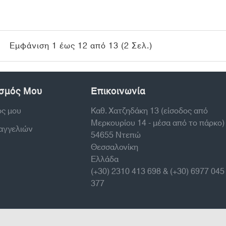
Εμφάνιση 1 έως 12 από 13 (2 Σελ.)
σμός Μου
Επικοινωνία
ός μου
Καθ. Χατζηδάκη 13 (είσοδος από
Μερκουρίου 14 - μέσα από το πάρκο)
ραγγελιών
54655 Ντεπώ
Θεσσαλονίκη
Ελλάδα
(+30) 2310 413 698 & (+30) 6977 045
377