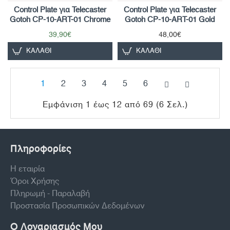
Control Plate για Telecaster
Control Plate για Telecaster
Gotoh CP-10-ART-01 Chrome
Gotoh CP-10-ART-01 Gold
39,90€
48,00€
ΚΑΛΆΘΙ
ΚΑΛΆΘΙ
1
2
3
4
5
6
Εμφάνιση 1 έως 12 από 69 (6 Σελ.)
Πληροφορίες
Η εταιρία
Όροι Χρήσης
Πληρωμή - Παραλαβή
Προστασία Προσωπικών Δεδομένων
Ο Λογαριασμός Μου