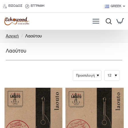
ΕΊΣΟΔΟΣ
ΕΓΓΡΑΦΉ
GREEK
h
Αρχική
Λαούτου
o
m
Λαούτου
e