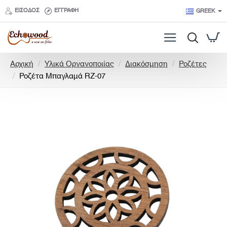
ΕΊΣΟΔΟΣ
ΕΓΓΡΑΦΉ
GREEK
h
Αρχική
Υλικά Οργανοποιίας
Διακόσμηση
Ροζέτες
o
Ροζέτα Μπαγλαμά RZ-07
m
e