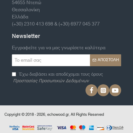
54655 Ντεπώ
Θεσσαλονίκη
Ελλάδα
(+30) 2310 413 698 & (+30) 6977 045 377
Newsletter
Εγγραφείτε για να μας γνωρίσετε καλύτερα
Το
ΑΠΟΣΤΟΛΉ
email
σας
Έχω διαβάσει και αποδέχομαι τους όρους
Προστασίας Προσωπικών Δεδομένων
Copyright © 2018 - 2026, echowood.gr, All Rights Reserved