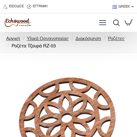
ΕΊΣΟΔΟΣ
ΕΓΓΡΑΦΉ
GREEK
h
Αρχική
Υλικά Οργανοποιίας
Διακόσμηση
Ροζέτες
o
Ροζέτα Τζουρά RZ-03
m
e