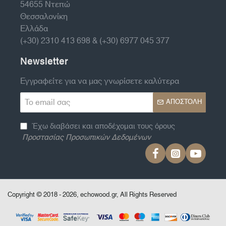
54655 Ντεπώ
Θεσσαλονίκη
Ελλάδα
(+30) 2310 413 698 & (+30) 6977 045 377
Newsletter
Εγγραφείτε για να μας γνωρίσετε καλύτερα
Το
ΑΠΟΣΤΟΛΉ
email
σας
Έχω διαβάσει και αποδέχομαι τους όρους
Προστασίας Προσωπικών Δεδομένων
Copyright © 2018 - 2026, echowood.gr, All Rights Reserved