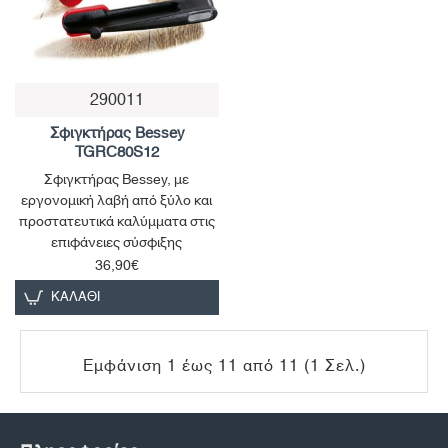
290011
Παράδοση 1 έως 3 ημέρες
Σφιγκτήρας Bessey
TGRC80S12
Σφιγκτήρας Bessey, με
εργονομική λαβή από ξύλο και
προστατευτικά καλύμματα στις
επιφάνειες σύσφιξης
36,90€
ΚΑΛΆΘΙ
Εμφάνιση 1 έως 11 από 11 (1 Σελ.)