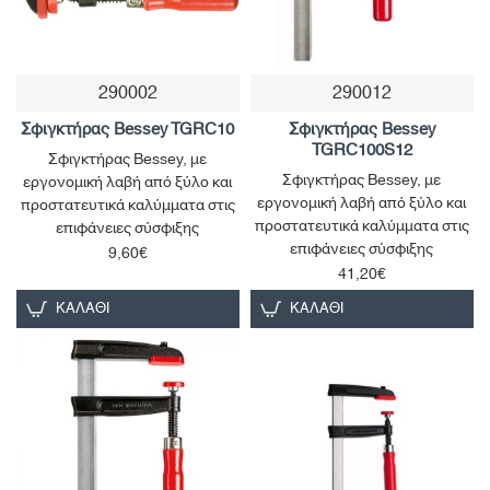
290002
290012
Παράδοση σε 4-10 ημέρες
Παράδοση 1 έως 3 ημέρες
Σφιγκτήρας Bessey TGRC10
Σφιγκτήρας Bessey
TGRC100S12
Σφιγκτήρας Bessey, με
Σφιγκτήρας Bessey, με
εργονομική λαβή από ξύλο και
εργονομική λαβή από ξύλο και
προστατευτικά καλύμματα στις
προστατευτικά καλύμματα στις
επιφάνειες σύσφιξης
επιφάνειες σύσφιξης
9,60€
41,20€
ΚΑΛΆΘΙ
ΚΑΛΆΘΙ