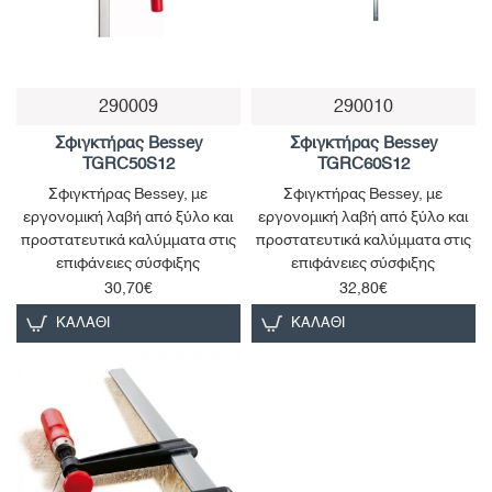
290009
290010
Παράδοση 1 έως 3 ημέρες
Παράδοση 1 έως 3 ημέρες
Σφιγκτήρας Bessey
Σφιγκτήρας Bessey
TGRC50S12
TGRC60S12
Σφιγκτήρας Bessey, με
Σφιγκτήρας Bessey, με
εργονομική λαβή από ξύλο και
εργονομική λαβή από ξύλο και
προστατευτικά καλύμματα στις
προστατευτικά καλύμματα στις
επιφάνειες σύσφιξης
επιφάνειες σύσφιξης
30,70€
32,80€
ΚΑΛΆΘΙ
ΚΑΛΆΘΙ