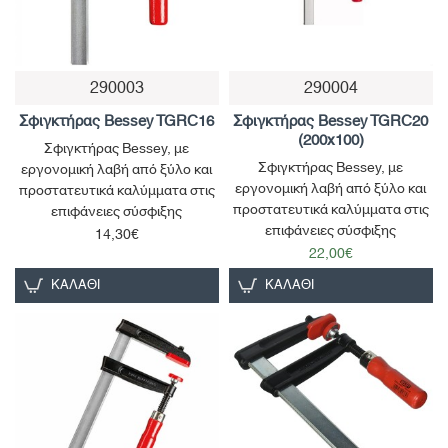
290003
290004
Παράδοση 1 έως 3 ημέρες
Σφιγκτήρας Bessey TGRC16
Σφιγκτήρας Bessey TGRC20
(200x100)
Σφιγκτήρας Bessey, με
Σφιγκτήρας Bessey, με
εργονομική λαβή από ξύλο και
εργονομική λαβή από ξύλο και
προστατευτικά καλύμματα στις
προστατευτικά καλύμματα στις
επιφάνειες σύσφιξης
επιφάνειες σύσφιξης
14,30€
22,00€
ΚΑΛΆΘΙ
ΚΑΛΆΘΙ