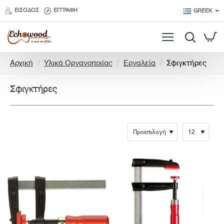
ΕΊΣΟΔΟΣ
ΕΓΓΡΑΦΉ
GREEK
h
Αρχική
Υλικά Οργανοποιίας
Εργαλεία
Σφιγκτήρες
o
m
Σφιγκτήρες
e