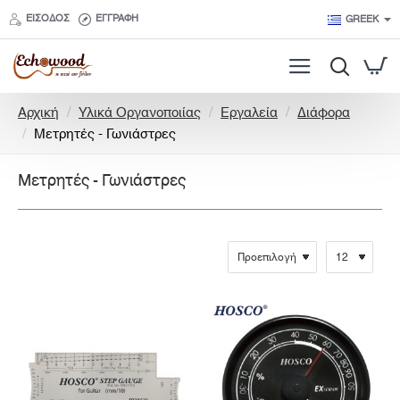
ΕΊΣΟΔΟΣ
ΕΓΓΡΑΦΉ
GREEK
h
Αρχική
Υλικά Οργανοποιίας
Εργαλεία
Διάφορα
o
Μετρητές - Γωνιάστρες
m
e
Μετρητές - Γωνιάστρες