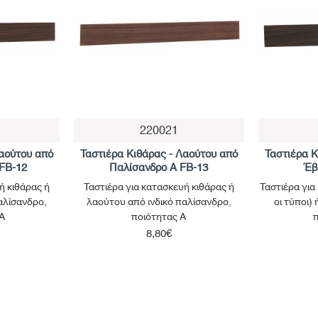
220021
Παράδοση έως 30 Ημέρες
Παράδοση έω
Λαούτου από
Ταστιέρα Κιθάρας - Λαούτου από
Ταστιέρα Κ
FB-12
Παλίσανδρο Α FB-13
Έβ
ή κιθάρας ή
Ταστιέρα για κατασκευή κιθάρας ή
Ταστιέρα για
αλίσανδρο,
λαούτου από ινδικό παλίσανδρο,
οι τύποι)
Α
ποιότητας Α
8,80€