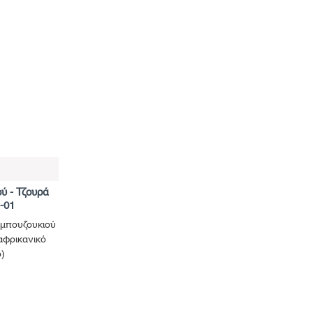
ύ - Τζουρά
-01
 μπουζουκιού
(αφρικανικό
)