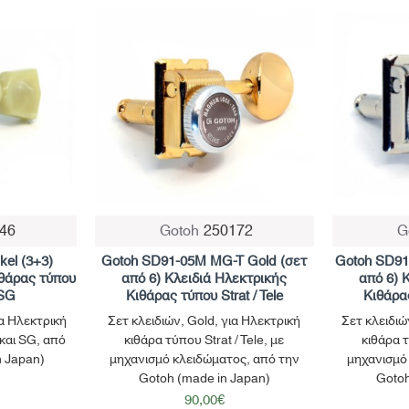
46
Gotoh
250172
G
kel (3+3)
Gotoh SD91-05M MG-T Gold (σετ
Gotoh SD91
ιθάρας τύπου
από 6) Κλειδιά Ηλεκτρικής
από 6) 
 SG
Κιθάρας τύπου Strat / Tele
Κιθάρας
ια Ηλεκτρική
Σετ κλειδιών, Gold, για Ηλεκτρική
Σετ κλειδιώ
 και SG, από
κιθάρα τύπου Strat / Tele, με
κιθάρα τ
n Japan)
μηχανισμό κλειδώματος, από την
μηχανισμό
Gotoh (made in Japan)
Gotoh
90,00€