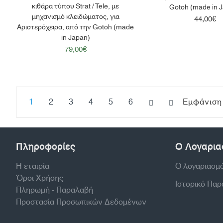
κιθάρα τύπου Strat / Tele, με
Gotoh (made in 
μηχανισμό κλειδώματος, για
44,00€
Αριστερόχειρα, από την Gotoh (made
in Japan)
79,00€
1
2
3
4
5
6
Εμφάνιση 
Πληροφορίες
Ο Λογαρια
Η εταιρία
Ο λογαριασμ
Όροι Χρήσης
Ιστορικό Πα
Πληρωμή - Παραλαβή
Προστασία Προσωπικών Δεδομένων