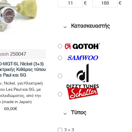
€
€
Κατασκευαστής
otoh
250047
-MGT-SL Nickel (3+3)
κτρικής Κιθάρας τύπου
s Paul και SG
ν, Nickel, για Ηλεκτρική
ου Les Paul και SG, με
 κλειδώματος, από την
 (made in Japan)
69,00€
Τύπος
3 + 3