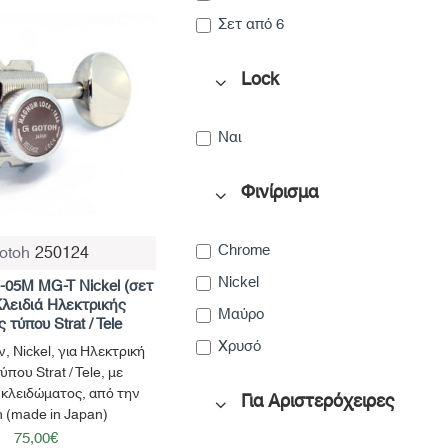
Σετ από 6
Lock
Ναι
Φινίρισμα
Chrome
otoh
250124
Nickel
-05M MG-T Nickel (σετ
Κλειδιά Ηλεκτρικής
Μαύρο
 τύπου Strat / Tele
Χρυσό
ν, Nickel, για Ηλεκτρική
ύπου Strat / Tele, με
 κλειδώματος, από την
Για Αριστερόχειρες
 (made in Japan)
75,00€