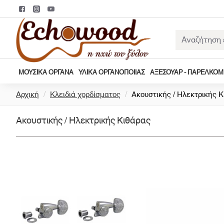
Αναζήτηση
εδώ...
ΜΟΥΣΙΚΆ ΌΡΓΑΝΑ
ΥΛΙΚΆ ΟΡΓΑΝΟΠΟΙΊΑΣ
ΑΞΕΣΟΥΆΡ - ΠΑΡΕΛΚΌ
h
Αρχική
Κλειδιά χορδίσματος
Ακουστικής / Ηλεκτρικής 
o
m
Ακουστικής / Ηλεκτρικής Κιθάρας
e