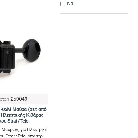
Ναι
otoh
250049
1-05M Μαύρα (σετ από
ά Ηλεκτρικής Κιθάρας
ου Strat / Tele
, Μαύρων, για Ηλεκτρική
υ Strat / Tele, από την