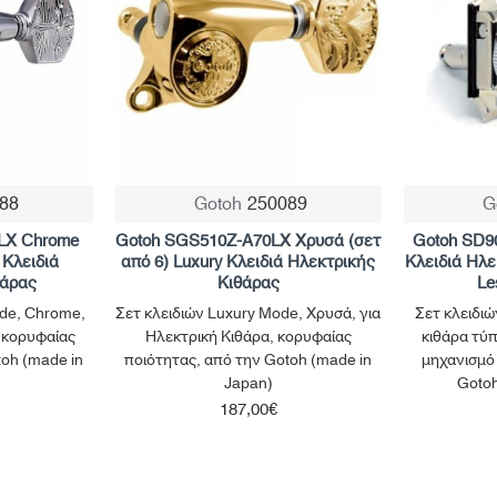
88
Gotoh
250089
G
LX Chrome
Gotoh SGS510Z-A70LX Χρυσά (σετ
Gotoh SD90
 Κλειδιά
από 6) Luxury Κλειδιά Ηλεκτρικής
Κλειδιά Ηλε
θάρας
Κιθάρας
Le
ode, Chrome,
Σετ κλειδιών Luxury Mode, Χρυσά, για
Σετ κλειδιώ
, κορυφαίας
Ηλεκτρική Κιθάρα, κορυφαίας
κιθάρα τύπ
toh (made in
ποιότητας, από την Gotoh (made in
μηχανισμό
Japan)
Gotoh
187,00€