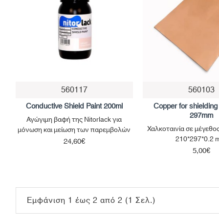
560117
560103
Conductive Shield Paint 200ml
Copper for shieldin
297mm
Αγώγιμη βαφή της Nitorlack για
Χαλκοταινία σε μέγεθο
μόνωση και μείωση των παρεμβολών
210*297*0.2
24,60€
5,00€
Εμφάνιση 1 έως 2 από 2 (1 Σελ.)