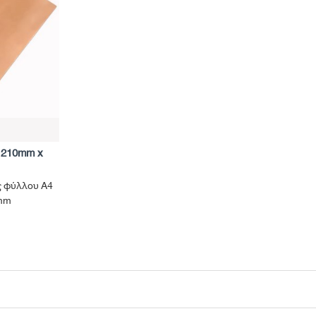
g 210mm x
ς φύλλου A4
 mm