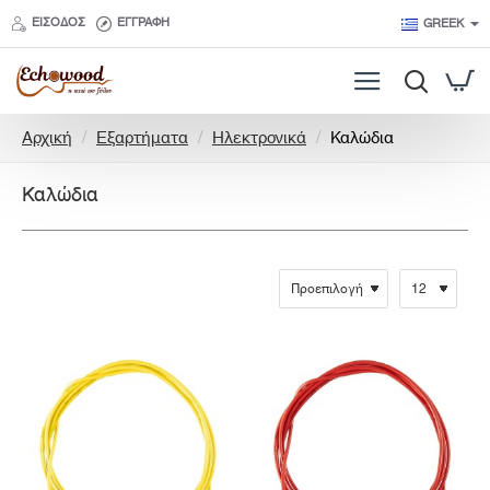
ΕΊΣΟΔΟΣ
ΕΓΓΡΑΦΉ
GREEK
h
Αρχική
Εξαρτήματα
Ηλεκτρονικά
Καλώδια
o
m
Καλώδια
e