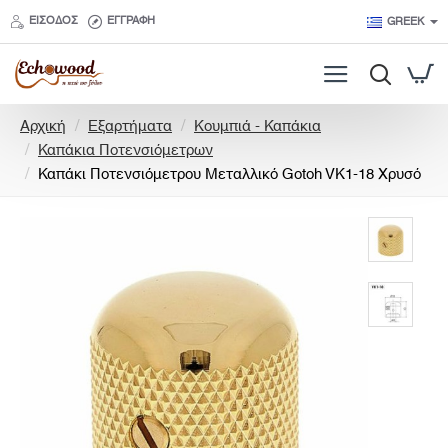
ΕΊΣΟΔΟΣ
ΕΓΓΡΑΦΉ
GREEK
h
Αρχική
Εξαρτήματα
Κουμπιά - Καπάκια
o
Καπάκια Ποτενσιόμετρων
m
Καπάκι Ποτενσιόμετρου Μεταλλικό Gotoh VK1-18 Χρυσό
e