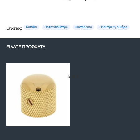
Καπάκι
Ποτενσιόμετρο
Μεταλλικό
Ηλεκτρική Κιθάρα
Ετικέτες:
ΕΊΔΑΤΕ ΠΡΌΣΦΑΤΑ
Καπάκι Ποτενσιόμετρου Μεταλλικό 
5,80€