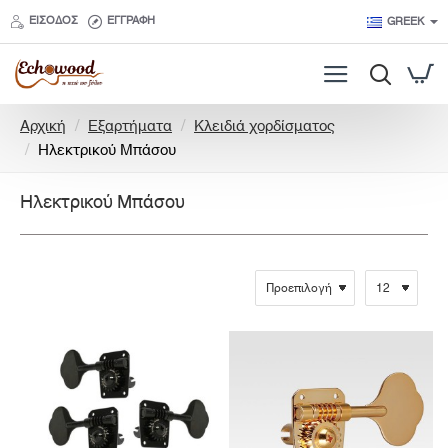
ΕΊΣΟΔΟΣ
ΕΓΓΡΑΦΉ
GREEK
h
Αρχική
Εξαρτήματα
Κλειδιά χορδίσματος
o
Ηλεκτρικού Μπάσου
m
e
Ηλεκτρικού Μπάσου