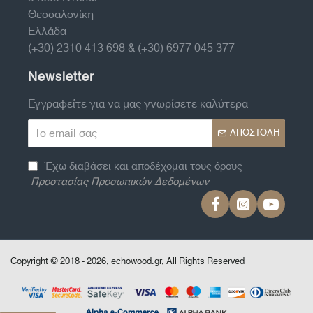
Θεσσαλονίκη
Ελλάδα
(+30) 2310 413 698 & (+30) 6977 045 377
Newsletter
Εγγραφείτε για να μας γνωρίσετε καλύτερα
Το
ΑΠΟΣΤΟΛΉ
email
σας
Έχω διαβάσει και αποδέχομαι τους όρους
Προστασίας Προσωπικών Δεδομένων
Copyright © 2018 - 2026, echowood.gr, All Rights Reserved