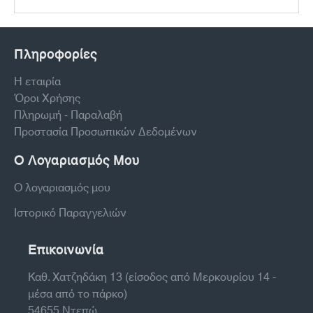
Πληροφορίες
Η εταιρία
Όροι Χρήσης
Πληρωμή - Παραλαβή
Προστασία Προσωπικών Δεδομένων
Ο Λογαριασμός Μου
Ο λογαριασμός μου
Ιστορικό Παραγγελιών
Επικοινωνία
Καθ. Χατζηδάκη 13 (είσοδος από Μερκουρίου 14 -
μέσα από το πάρκο)
54655 Ντεπώ