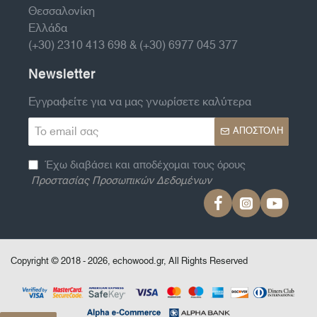
Θεσσαλονίκη
Ελλάδα
(+30) 2310 413 698 & (+30) 6977 045 377
Newsletter
Εγγραφείτε για να μας γνωρίσετε καλύτερα
Το
ΑΠΟΣΤΟΛΉ
email
σας
Έχω διαβάσει και αποδέχομαι τους όρους
Προστασίας Προσωπικών Δεδομένων
Copyright © 2018 - 2026, echowood.gr, All Rights Reserved