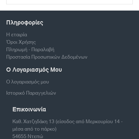
Πληροφορίες
Η εταιρία
Όροι Χρήσης
Πληρωμή - Παραλαβή
Προστασία Προσωπικών Δεδομένων
Ο Λογαριασμός Μου
Ο λογαριασμός μου
Ιστορικό Παραγγελιών
Επικοινωνία
Καθ. Χατζηδάκη 13 (είσοδος από Μερκουρίου 14 -
μέσα από το πάρκο)
54655 Ντεπώ