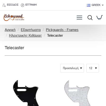
ΕΊΣΟΔΟΣ
ΕΓΓΡΑΦΉ
GREEK
h
Αρχική
Εξαρτήματα
Pickguards - Frames
o
Ηλεκτρικής Κιθάρας
Telecaster
m
e
Telecaster