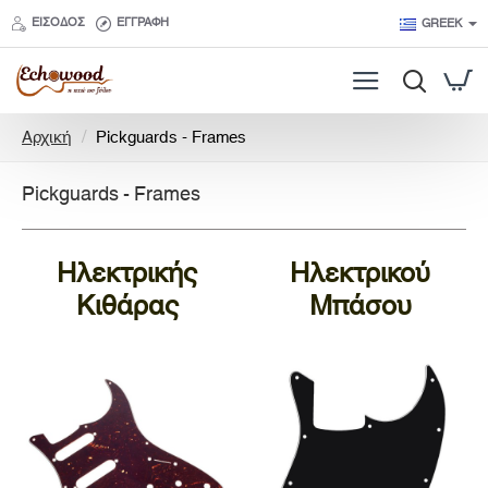
ΕΊΣΟΔΟΣ
ΕΓΓΡΑΦΉ
GREEK
h
Αρχική
Pickguards - Frames
o
m
Pickguards - Frames
e
Ηλεκτρικής
Ηλεκτρικού
Κιθάρας
Μπάσου