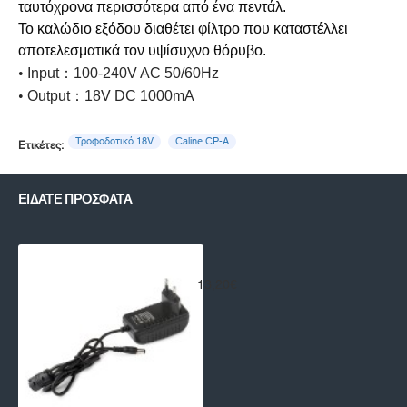
ταυτόχρονα περισσότερα από ένα πεντάλ.
Το καλώδιο εξόδου διαθέτει φίλτρο που καταστέλλει
αποτελεσματικά τον υψίσυχνο θόρυβο.
•
Input
：
100-240V AC 50/60Hz
•
Output
：
18V DC 1000mA
Τροφοδοτικό 18V
Caline CP-A
Ετικέτες:
ΕΊΔΑΤΕ ΠΡΌΣΦΑΤΑ
Τροφοδοτικό για πετάλια Caline CP-
13,20€