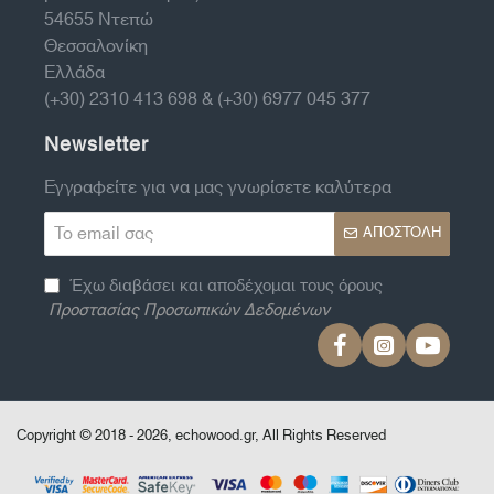
54655 Ντεπώ
Θεσσαλονίκη
Ελλάδα
(+30) 2310 413 698 & (+30) 6977 045 377
Newsletter
Εγγραφείτε για να μας γνωρίσετε καλύτερα
Το
ΑΠΟΣΤΟΛΉ
email
σας
Έχω διαβάσει και αποδέχομαι τους όρους
Προστασίας Προσωπικών Δεδομένων
Copyright © 2018 - 2026, echowood.gr, All Rights Reserved