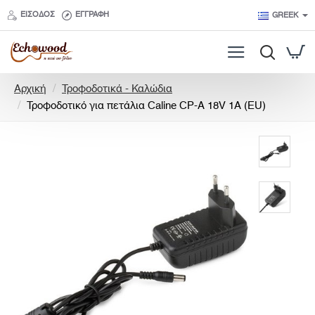
ΕΊΣΟΔΟΣ
ΕΓΓΡΑΦΉ
GREEK
h
Αρχική
Τροφοδοτικά - Καλώδια
o
Τροφοδοτικό για πετάλια Caline CP-A 18V 1A (EU)
m
e