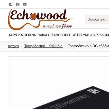
Αναζήτηση
εδώ...
ΜΟΥΣΙΚΆ ΌΡΓΑΝΑ
ΥΛΙΚΆ ΟΡΓΑΝΟΠΟΙΊΑΣ
ΑΞΕΣΟΥΆΡ - ΠΑΡΕΛΚΌ
h
Αρχική
Τροφοδοτικά - Καλώδια
Τροφοδοτικό 5 DC εξόδων 
o
m
e