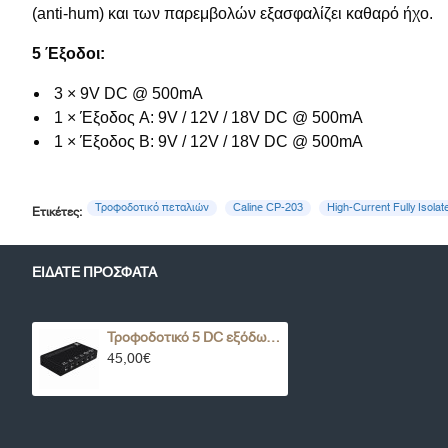
(anti-hum) και των παρεμβολών εξασφαλίζει καθαρό ήχο.
5 Έξοδοι:
3 × 9V DC @ 500mA
1 × Έξοδος A: 9V / 12V / 18V DC @ 500mA
1 × Έξοδος B: 9V / 12V / 18V DC @ 500mA
Τροφοδοτικό πεταλιών
Caline CP-203
High-Current Fully Isola
Ετικέτες:
ΕΊΔΑΤΕ ΠΡΌΣΦΑΤΑ
Τροφοδοτικό 5 DC εξόδων Caline CP-203+ High-Current Fully Isolated Switchable Power Supply
45,00€