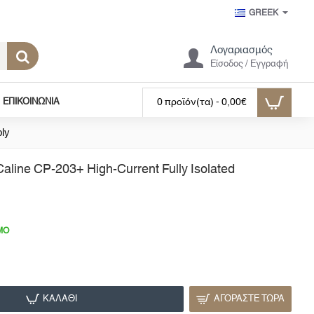
GREEK
Λογαριασμός
Είσοδος / Εγγραφή
ΕΠΙΚΟΙΝΩΝΊΑ
0 προϊόν(τα) - 0,00€
ly
line CP-203+ High-Current Fully Isolated
ΜΟ
ΚΑΛΆΘΙ
ΑΓΟΡΆΣΤΕ ΤΏΡΑ