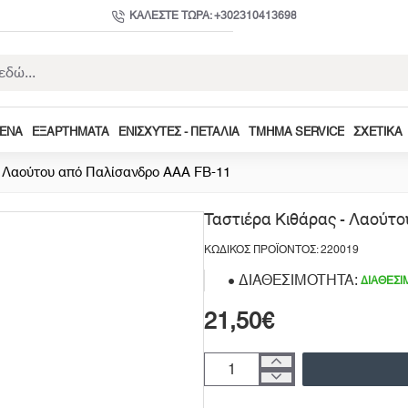
ΚΑΛΈΣΤΕ ΤΏΡΑ: +302310413698
ΜΕΝΑ
ΕΞΑΡΤΉΜΑΤΑ
ΕΝΙΣΧΥΤΈΣ - ΠΕΤΆΛΙΑ
ΤΜΉΜΑ SERVICE
ΣΧΕΤΙΚΆ
- Λαούτου από Παλίσανδρο ΑΑΑ FB-11
Ταστιέρα Κιθάρας - Λαούτ
ΚΩΔΙΚΌΣ ΠΡΟΪΌΝΤΟΣ: 220019
ΔΙΑΘΕΣΙΜΌΤΗΤΑ:
ΔΙΑΘΈΣΙ
21,50€