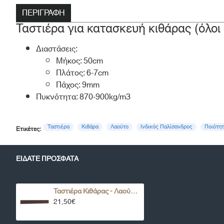
ΠΕΡΙΓΡΑΦΉ
Ταστιέρα για κατασκευή κιθάρας (όλοι
Διαστάσεις:
Μήκος: 50cm
Πλάτος: 6-7cm
Πάχος: 9mm
Πυκνότητα: 870-900kg/m3
Ταστιέρα
Κιθάρα
Λαούτο
Ινδικός Παλίσανδρος
Ποιότη
Ετικέτες:
ΕΊΔΑΤΕ ΠΡΌΣΦΑΤΑ
Ταστιέρα Κιθάρας - Λαούτου από Παλίσανδρο ΑΑΑ FB-11
21,50€