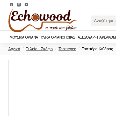
Αναζήτηση
εδώ...
ΜΟΥΣΙΚΆ ΌΡΓΑΝΑ
ΥΛΙΚΆ ΟΡΓΑΝΟΠΟΙΊΑΣ
ΑΞΕΣΟΥΆΡ - ΠΑΡΕΛΚΌ
h
Αρχική
Ξυλεία - Σκάφη
Ταστιέρες
Ταστιέρα Κιθάρας 
o
m
e