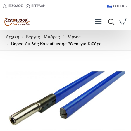
ΕΊΣΟΔΟΣ
ΕΓΓΡΑΦΉ
GREEK
h
Αρχική
Βέργες - Μπάρες
Βέργες
o
Βέργα Διπλής Κατεύθυνσης 38 εκ. για Κιθάρα
m
e