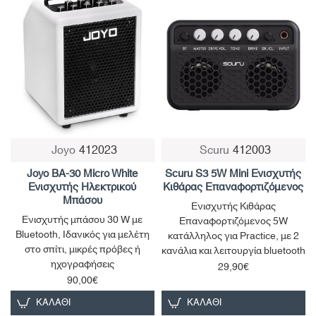
New
Joyo
412023
Scuru
412003
Joyo BA-30 Micro White
Scuru S3 5W Mini Ενισχυτής
Ενισχυτής Ηλεκτρικού
Κιθάρας Επαναφορτιζόμενος
Μπάσου
Ενισχυτής Κιθάρας
Ενισχυτής μπάσου 30 W με
Επαναφορτιζόμενος 5W
Bluetooth, Ιδανικός για μελέτη
κατάλληλος για Practice, με 2
στο σπίτι, μικρές πρόβες ή
κανάλια και λειτουργία bluetooth
ηχογραφήσεις
29,90€
90,00€
ΚΑΛΆΘΙ
ΚΑΛΆΘΙ