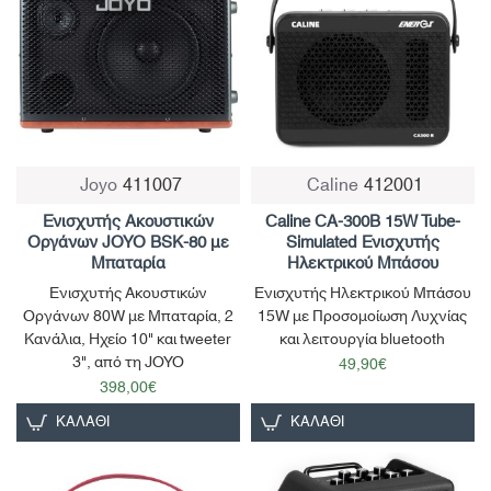
Joyo
411007
Caline
412001
Μη Διαθέσιμο
Ενισχυτής Ακουστικών
Caline CA-300B 15W Tube-
Οργάνων JOYO BSK-80 με
Simulated Ενισχυτής
Μπαταρία
Ηλεκτρικού Μπάσου
Ενισχυτής Ακουστικών
Ενισχυτής Ηλεκτρικού Μπάσου
Οργάνων 80W με Μπαταρία, 2
15W με Προσομοίωση Λυχνίας
Κανάλια, Ηχείο 10" και tweeter
και λειτουργία bluetooth
3", από τη JOYO
49,90€
398,00€
ΚΑΛΆΘΙ
ΚΑΛΆΘΙ