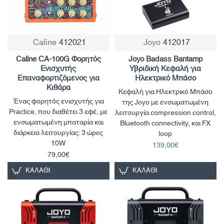
Caline
412021
Joyo
412017
Caline CA-100G Φορητός
Joyo Badass Bantamp
Ενισχυτής
Υβριδική Κεφαλή για
Επαναφορτιζόμενος για
Ηλεκτρικό Μπάσο
Κιθάρα
Κεφαλή για Ηλεκτρικό Μπάσο
Ένας φορητός ενισχυτής για
της Joyo με ενσωματωμένη
Practice, που διαθέτει 3 εφέ, με
λειτουργία compression control,
ενσωματωμένη μπαταρία και
Bluetooth connectivity, και FX
διάρκεια λειτουργίας: 3 ώρες
loop
10W
139,00€
79,00€
ΚΑΛΆΘΙ
ΚΑΛΆΘΙ