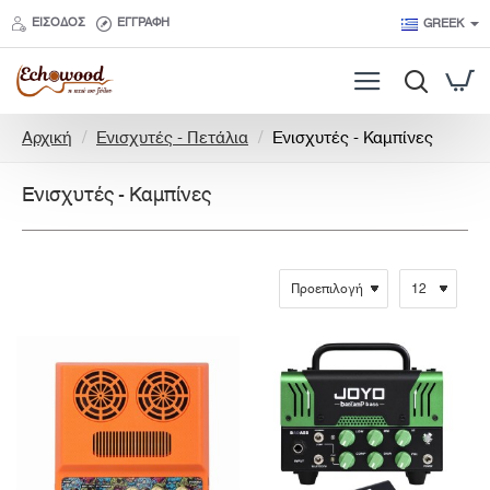
ΕΊΣΟΔΟΣ
ΕΓΓΡΑΦΉ
GREEK
h
Αρχική
Ενισχυτές - Πετάλια
Ενισχυτές - Καμπίνες
o
m
Ενισχυτές - Καμπίνες
e