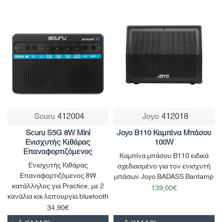
Scuru
412004
Joyo
412018
Scuru S5G 8W Mini
Joyo B110 Καμπίνα Μπάσου
Ενισχυτής Κιθάρας
100W
Επαναφορτιζόμενος
Καμπίνα μπάσου B110 ειδικά
Ενισχυτής Κιθάρας
σχεδιασμένο για τον ενισχυτή
Επαναφορτιζόμενος 8W
μπάσων Joyo BADASS Bantamp
κατάλληλος για Practice, με 2
139,00€
κανάλια και λειτουργία bluetooth
34,90€