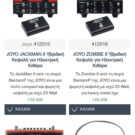
Joyo
412015
412016
JOYO JACKMAN II Υβριδική
JOYO ZOMBIE II Υβριδική
Κεφαλή για Ηλεκτρική
Κεφαλή για Ηλεκτρική
Κιθάρα
Κιθάρα
Το JackMan II από τη σειρά
Το Zombie II από τη σειρά
BantamP της JOYO είναι μια
BantamP της JOYO είναι μια
πολύ compact και φορητή
φορητή κεφαλή με ισχύ 20 Watt,
κεφαλή με ισχύ 20 Watt
για heavy metal ήχο
159,00€
149,00€
ΚΑΛΆΘΙ
ΚΑΛΆΘΙ