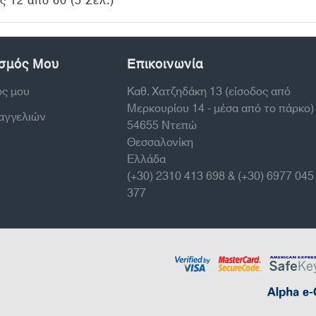
 12 από 60 (5 Σελ.)
σμός Μου
Επικοινωνία
ός μου
Καθ. Χατζηδάκη 13 (είσοδος από
Μερκουρίου 14 - μέσα από το πάρκο)
ραγγελιών
54655 Ντεπώ
Θεσσαλονίκη
Ελλάδα
(+30) 2310 413 698 & (+30) 6977 045
377