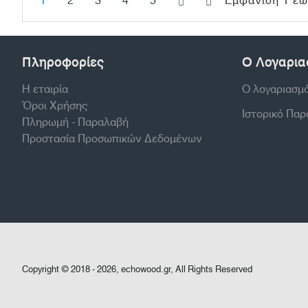
1
2
3
4
5
Εμφάνιση 1 έως
Πληροφορίες
Ο Λογαρια
Η εταιρία
Ο λογαριασμ
Όροι Χρήσης
Ιστορικό Πα
Πληρωμή - Παραλαβή
Προστασία Προσωπικών Δεδομένων
Copyright © 2018 - 2026, echowood.gr, All Rights Reserved