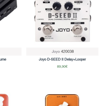
Joyo
420038
Μη Διαθέσιμο
lume
Joyo D-SEED II Delay+Looper
89,90€