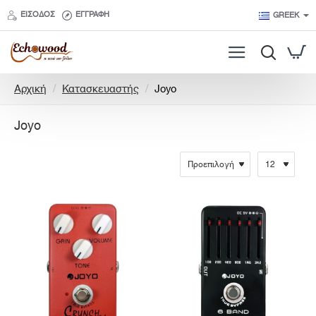
ΕΊΣΟΔΟΣ
ΕΓΓΡΑΦΉ
GREEK
h
Αρχική
Κατασκευαστής
Joyo
o
m
Joyo
e