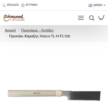
ΕΊΣΟΔΟΣ
ΕΓΓΡΑΦΉ
GREEK
h
Αρχική
Πριονάκια - Λεπίδες
o
Πριονάκι Χάραξης Hosco TL-H-FL120
m
e