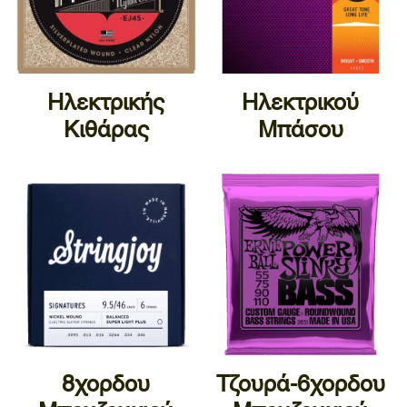
Ηλεκτρικής
Ηλεκτρικού
Κιθάρας
Μπάσου
8χορδου
Τζουρά-6χορδου