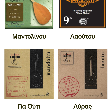
Μαντολίνου
Λαούτου
Για Ούτι
Λύρας