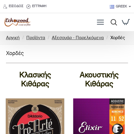
ΕΊΣΟΔΟΣ
ΕΓΓΡΑΦΉ
GREEK
h
Αρχική
Προϊόντα
Αξεσουάρ - Παρελκόμενα
Χορδές
o
m
Χορδές
e
Κλασικής
Ακουστικής
Κιθάρας
Κιθάρας